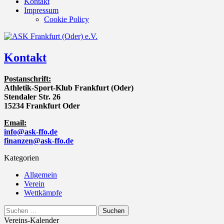
Kontakt
Impressum
Cookie Policy
Kontakt
Postanschrift:
Athletik-Sport-Klub Frankfurt (Oder)
Stendaler Str. 26
15234 Frankfurt Oder
Email:
info@ask-ffo.de
finanzen@ask-ffo.de
Kategorien
Allgemein
Verein
Wettkämpfe
Suchen
nach:
Vereins-Kalender